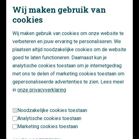
Wij maken gebruik van
cookies
/
woonstede
Wij maken gebruik van cookies om onze website te
Verduurzamingsproject de
verbeteren en jouw ervaring te personaliseren. We
plaatsen altijd noodzakelijke cookies om de website
Indische buurt in Ede
goed te laten functioneren. Daarnaast kun je
analytische cookies toestaan om je internetgedrag
met ons te delen of marketing cookies toestaan om
BEKIJK PROJECT
Projecten
gepersonaliseerde advertenties te zien. Lees meer
in
onze privacyverklaring
Christelijke
Van planmatig tot grootschalige renovaties. Bekijk de resultaten
Patrimoniu
De Woonplaats
die we samen met onze opdrachtgevers en partners hebben
Planmatig onder
Noodzakelijke cookies toestaan
Verduurzaming Hof van Zwolle
behaald.
Groningen
Analytische cookies toestaan
Marketing cookies toestaan