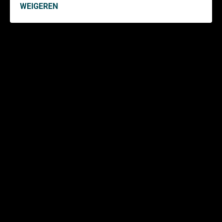
WEIGEREN
Renovatieteam
Noord
Stephensonstraat 55b,
7903 AS Hoogeveen Hoogeveen
0528 - 23 57 25
Jan-Ewout Bouwmeester