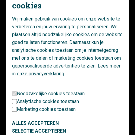
cookies
Wij maken gebruik van cookies om onze website te
verbeteren en jouw ervaring te personaliseren. We
plaatsen altijd noodzakelijke cookies om de website
goed te laten functioneren. Daarnaast kun je
SW
Emmen
analytische cookies toestaan om je internetgedrag
met ons te delen of marketing cookies toestaan om
Jacob le Mairestraat 233,
gepersonaliseerde advertenties te zien. Lees meer
7825 XE Emmen
in
onze privacyverklaring
0591 - 64 00 80
emmen@swbv.nl
Arnoud IJkema
Henri van 
Noodzakelijke cookies toestaan
/
Regiomanager Noord
/
Vestigingsle
AIJkema@swbv.nl
06 - 12 59 30 91
Analytische cookies toestaan
Marketing cookies toestaan
ALLES ACCEPTEREN
SELECTIE ACCEPTEREN