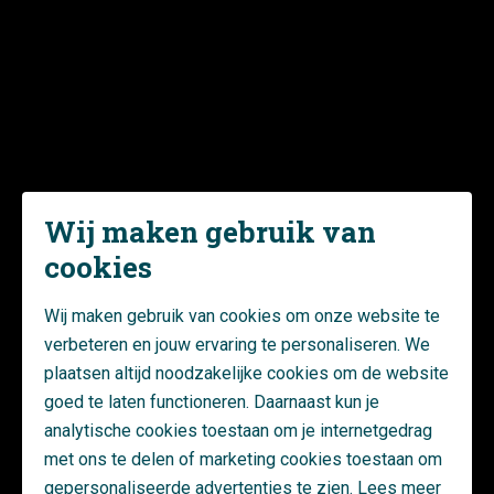
communicatief uitdagend.
De werkzaamheden verschillen per VvE, maar bestaan in grote
lijnen uit:
Alle schilderwerkzaamheden
Saneren van het asbest
Wij maken gebruik van
Aanbrengen van nieuwe geïsoleerde gevelbeplating
Vervangen van dakbedekking
cookies
Glas vervangen voor HR++
Wij maken gebruik van cookies om onze website te
Isoleren van de bovenwoningen met binnen dakisolatie
verbeteren en jouw ervaring te personaliseren. We
plaatsen altijd noodzakelijke cookies om de website
goed te laten functioneren. Daarnaast kun je
analytische cookies toestaan om je internetgedrag
met ons te delen of marketing cookies toestaan om
gepersonaliseerde advertenties te zien. Lees meer