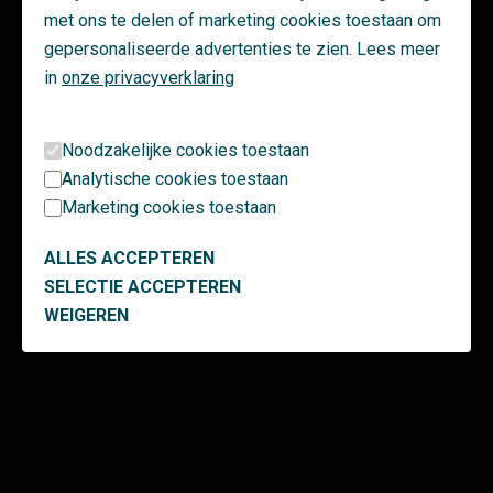
Gevelisolatie aanbrengen/bijvullen
met ons te delen of marketing cookies toestaan om
Voegwerkherstel en spouwankers aanbrengen
gepersonaliseerde advertenties te zien. Lees meer
Ophoogsysteem aanbrengen op de balkons met
in
onze privacyverklaring
coatingsysteem
Asbestsaneringen beglazingskit en borstweringspanelen
Binnen werkzaamheden in
Noodzakelijke cookies toestaan
de woningen
Analytische cookies toestaan
Marketing cookies toestaan
Vervangen badkamers
ALLES ACCEPTEREN
Vervangen binnendeuren en kozijnen
SELECTIE ACCEPTEREN
Aanbrengen permanente vaste inbouwkasten
WEIGEREN
Schilderwerk/sauswerk
Ventilatiesysteem aanpassen naar Co2 gestuurd
Radiatoren voorzien van thermostaat knoppen met
afstandsvoeler in de woonkamer