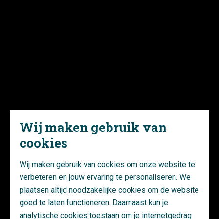
e
e
Renovatie toiletgroepen 10, 7
, 4
en bgg
Renovatie toiletgroep WIJZ
Lift sturing aanpassen ivm brandveiligheid
Verlichting vervangen door LED
Tuin vernieuwen en parkeerplaatsen vergroten/uitbreiden
Dak
Wij maken gebruik van
cookies
Dakbedekking vervangen en na-isoleren
Permanente valbeveiliging aanbrengen
Wij maken gebruik van cookies om onze website te
Zonnepanelen aanbrengen op algemene voorzieningen
Gevels
verbeteren en jouw ervaring te personaliseren. We
plaatsen altijd noodzakelijke cookies om de website
goed te laten functioneren. Daarnaast kun je
Glas- , draaiende delen- vervangen en schilderwerk
analytische cookies toestaan om je internetgedrag