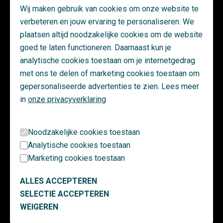
RGS-samenwerkingen, in opdracht van SW
Wij maken gebruik van cookies om onze website te
Vastgoedverbetering. Na mijn afstuderen ben ik een tijdje
verbeteren en jouw ervaring te personaliseren. We
werkzaam geweest als intercedent, om vervolgens weer bij SW
plaatsen altijd noodzakelijke cookies om de website
terecht te komen.
goed te laten functioneren. Daarnaast kun je
analytische cookies toestaan om je internetgedrag
Welke competenties heb je hiervoor nodig?
met ons te delen of marketing cookies toestaan om
“Je moet communicatief sterk zijn om de behoeften van
opdrachtgevers en bewoners te achterhalen en je plannen te
gepersonaliseerde advertenties te zien. Lees meer
presenteren. Ook moet je informatie kunnen verzamelen bij
in
onze privacyverklaring
technici en mee kunnen denken over de beste aanpak, om zo
het beste passende onderhoudsscenario te maken. De functie
Noodzakelijke cookies toestaan
combineert calculatie met commercie en het opstellen van
Analytische cookies toestaan
plannen vanuit een heldere visie. Dat maakt het interessant.”
Marketing cookies toestaan
Welke doorgroeimogelijkheden zijn er?
ALLES ACCEPTEREN
“Ik zou me in de breedte verder kunnen ontwikkelen,
bijvoorbeeld in de commerciële richting. Ik vind het leuk om
SELECTIE ACCEPTEREN
commerciële stukken te schrijven en zo bij te dragen aan
WEIGEREN
aanbestedingen. SW is een fijne werkgever, een bedrijf waar het